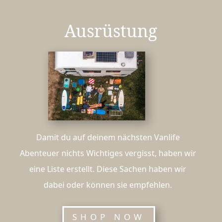
Ausrüstung
Damit du auf deinem nächsten Vanlife
Abenteuer nichts Wichtiges vergisst, haben wir
eine Liste erstellt. Diese Sachen haben wir
dabei oder können sie empfehlen.
SHOP NOW