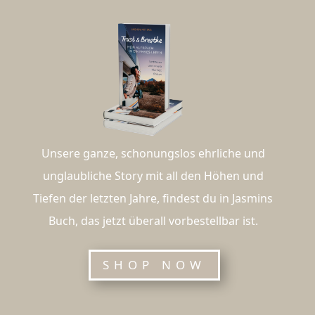
Unsere ganze, schonungslos ehrliche und
unglaubliche Story mit all den Höhen und
Tiefen der letzten Jahre, findest du in Jasmins
Buch, das jetzt überall vorbestellbar ist.
SHOP NOW