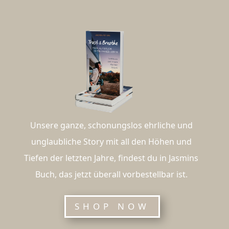
Unsere ganze, schonungslos ehrliche und
unglaubliche Story mit all den Höhen und
Tiefen der letzten Jahre, findest du in Jasmins
Buch, das jetzt überall vorbestellbar ist.
SHOP NOW